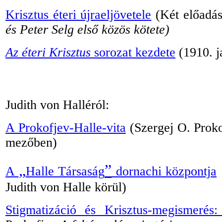
Krisztus éteri újraeljövetele
(Két előadás
és Peter Selg első közös kötete)
Az éteri Krisztus
sorozat kezdete
(1910. j
Judith von Halléról:
A Prokofjev-Halle-vita
(Szergej O. Proko
mezőben)
„
”
A
Halle Társaság
dornachi központja
Judith von Halle körül
)
Stigmatizáció és Krisztus-megismerés: