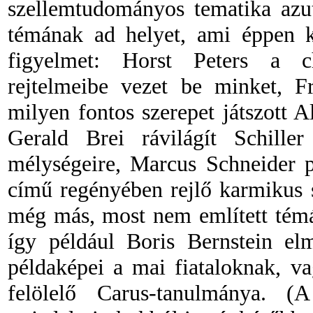
szellemtudományos tematika azu
témának ad helyet, ami éppen k
figyelmet: Horst Peters a cha
rejtelmeibe vezet be minket, F
milyen fontos szerepet játszott 
Gerald Brei rávilágít Schille
mélységeire, Marcus Schneider
című regényében rejlő karmikus 
még más, most nem említett témá
így például Boris Bernstein elm
példaképei a mai fiataloknak, v
felölelő Carus-tanulmánya. (A