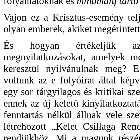
folyamatoknak és
mindmáig tartó
Vajon ez a Krisztus-esemény tel
olyan emberek, akiket megérintett
És hogyan értékeljük azo
megnyilatkozásokat, amelyek m
keresztül nyilvánulnak meg? Ez
voltunk az e folyóirat által kép
egy sor tárgyilagos és kritikai s
ennek az új keletű kinyilatkozta
fenntartás nélkül állnak vele s
létrehozott „Kelet Csillaga Ren
rendjükhöz. Mi a magunk részér