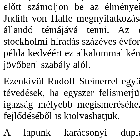
előtt számoljon be az élmény
Judith von Halle megnyilatkozás
állandó témájává tenni. Az é
stockholmi híradás százéves évfo
példa kedvéért ez alkalommal kény
jövőbeni szabály alól.
Ezenkívül Rudolf Steinerrel egy
tévedések, ha egyszer felismerj
igazság mélyebb megismeréséhez
fejlődéséből is
kiolvashatjuk.
A lapunk karácsonyi dupla