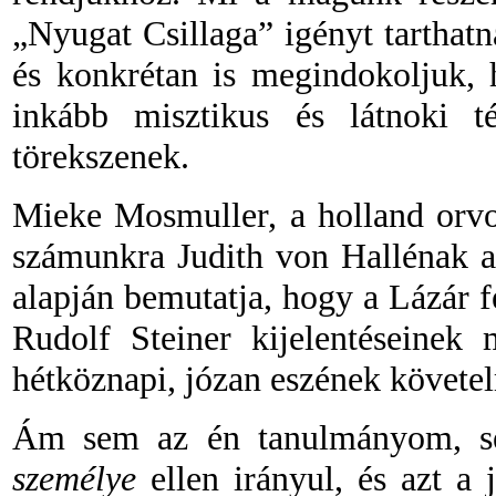
„Nyugat Csillaga”
igényt
tarthat
és konkrétan is megindokoljuk, 
inkább misztikus és látnoki t
törekszenek.
Mieke Mosmuller, a holland orvo
számunkra Judith von Hallénak a
alapján bemutatja, hogy a Lázár f
Rudolf Steiner kijelentéseinek
hétköznapi, józan eszének követel
Ám sem az én tanulmányom, s
személye
ellen irányul, és azt a 