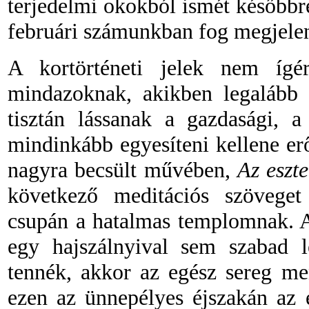
terjedelmi okokból ismét későbbre
februári számunkban fog megjelen
A kortörténeti jelek nem ígé
mindazoknak, akikben legalább 
tisztán lássanak a gazdasági, a 
mindinkább egyesíteni kellene erő
nagyra becsült művében,
Az eszte
következő meditációs szöveget
csupán a hatalmas templomnak. A
egy hajszálnyival sem szabad
tennék, akkor az egész sereg me
ezen az ünnepélyes éjszakán az e