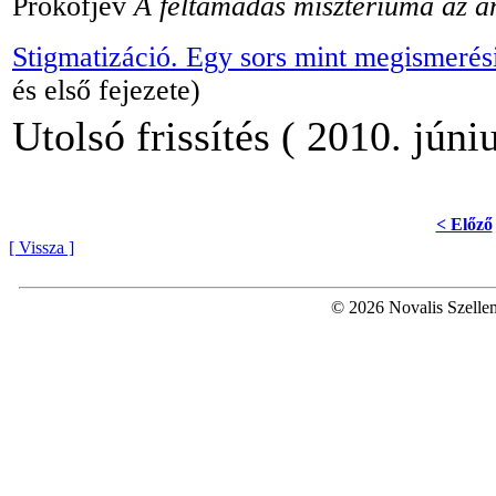
Prokofjev
A feltámadás misztériuma az a
Stigmatizáció. Egy sors mint megismerés
és első fejezete)
Utolsó frissítés ( 2010. júniu
< Előző
[ Vissza ]
© 2026 Novalis Szellem