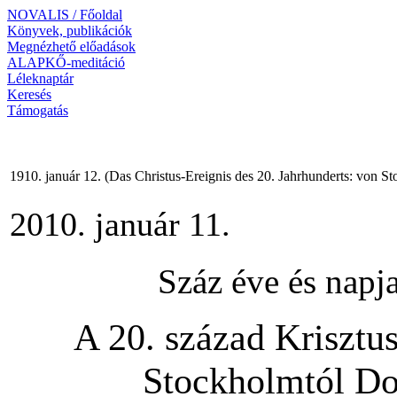
NOVALIS / Főoldal
Könyvek, publikációk
Megnézhető előadások
ALAPKŐ-meditáció
Léleknaptár
Keresés
Támogatás
1910. január 12. (Das Christus-Ereignis des 20. Jahrhunderts: von 
2010. január 11.
Száz éve és napj
A 20. század Kriszt
Stockholmtól Do