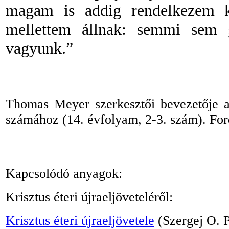
magam is addig
rendelkezem
k
mellettem állnak: semmi sem 
vagyunk.”
Thomas Meyer szerkesztői bevezetője
számához (14. évfolyam, 2
-
3. szám). For
Kapcsolódó anyagok:
Krisztus éteri újraeljöveteléről:
Krisztus éteri újraeljövetele
(Szergej O. P