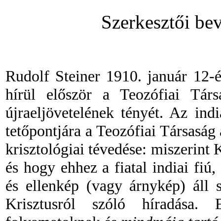
Szerkesztői be
Rudolf Steiner 1910. január 12
hírül először a Teozófiai Tár
újraeljövetelének tényét. Az in
tetőpontjára a Teozófiai Társaság
krisztológiai tévedése: miszerint 
és hogy ehhez a fiatal indiai fiú
és ellenkép (vagy árnykép) áll 
Krisztusról szóló híradása