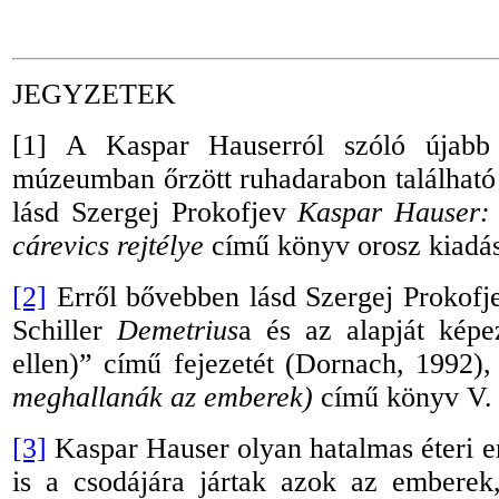
JEGYZETEK
[1]
A Kaspar Hauserról szóló újabb p
múzeumban őrzött ruhadarabon található v
lásd Szergej Prokofjev
Kaspar Hauser: 
cárevics rejtélye
című könyv orosz kiadá
[2]
Erről bővebben lásd Szergej Prokof
Schiller
Demetrius
a és az alapját képe
ellen)” című fejezetét (Dornach, 1992)
meghallanák az emberek)
című könyv V. 
[3]
Kaspar Hauser olyan hatalmas éteri e
is a csodájára jártak azok az emberek