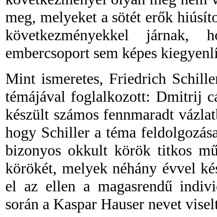
meg, melyeket
a sötét erők hiúsí
következményekkel járnak, 
embercsoport sem képes kiegyenlí
Mint ismeretes, Friedrich Schill
témájával foglalkozott: Dmitrij c
készült számos fennmaradt vázlatb
hogy Schiller a téma feldolgozása
bizonyos okkult körök titkos mű
körökét, melyek néhány évvel ké
el az ellen a magasrendű individ
során a Kaspar Hauser nevet visel