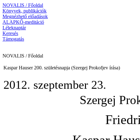
NOVALIS / Főoldal
Könyvek, publikációk
Megnézhető előadások
ALAPKŐ-meditáció
Léleknaptár
Keresés
Támogatás
NOVALIS / Főoldal
Kaspar Hauser 200. születésnapja (Szergej Prokofjev írása)
2012. szeptember 23.
Szergej Pro
Friedr
Kaspar Hause