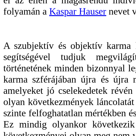
el az ellen a magasrendű individ
folyamán a
Kaspar Hauser
nevet v
A szubjektív és objektív karma 
segítségével tudjuk megvilá
történetének
minden bizonnyal
le
karma szférájában újra és újra 
amelyeket jó cselekedetek révén
olyan
következmények láncolatát 
szinte felfoghatatlan mértékben é
Ez mindig olyankor következik
következményei olyan meg nem va