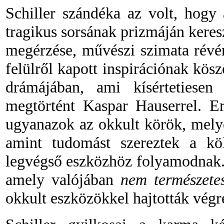
Schiller szándéka az volt, hogy 
tragikus sorsának prizmáján keres
megérzése, művészi szimata révén
felülről kapott inspirációnak kö
drámájában, ami kísértetiesen
megtörtént Kaspar Hauserrel. Er
ugyanazok az okkult körök, melyek
amint tudomást szereztek a köl
legvégső eszközhöz folyamodnak. E
amely valójában
nem természete
okkult eszközökkel hajtották végr