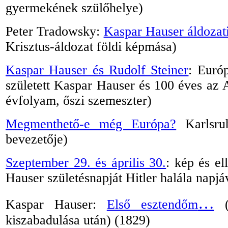
gyermekének szülőhelye)
Peter Tradowsky:
Kaspar Hauser áldozati
Krisztus-áldozat földi képmása)
Kaspar Hauser és Rudolf Steiner
:
Európ
született Kaspar Hauser és 100 éves az 
évfolyam, őszi szemeszter)
Megmenthető-e még Európa?
Karlsru
bevezetője)
Szeptember 29. és április 30.
: kép és e
Hauser születésnapját Hitler halála napj
…
Kaspar Hauser:
Első esztendőm
(
kiszabadulása után) (1829)