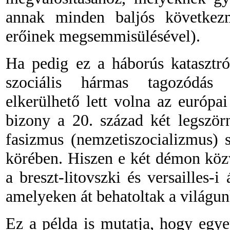
annak minden baljós következm
erőinek megsemmisülésével).
Ha pedig ez a háborús katasztr
szociális hármas tagozódás 
elkerülhető lett volna az európa
bizony a 20. század két legször
fasizmus (nemzetiszocializmus) 
körében. Hiszen e két démon közv
a breszt-litovszki és versailles-
amelyeken át behatoltak a világu
Ez a példa is mutatja, hogy egye