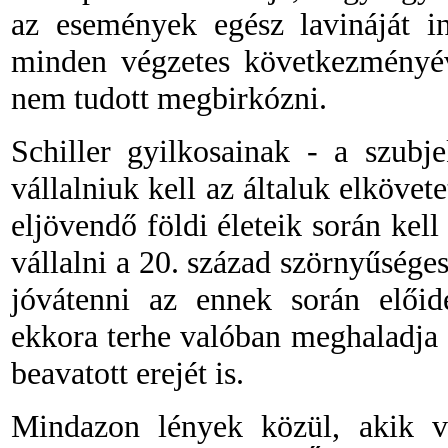
az események egész lavináját in
minden végzetes következményé
nem tudott megbirkózni.
Schiller gyilkosainak
-
a szubje
vállalniuk kell az általuk elkövet
eljövendő földi életeik során kel
vállalni a 20. század szörnyűsége
jóvátenni
az ennek során előid
ekkora terhe valóban meghaladja 
beavatott erejét is.
Mindazon lények közül, akik va