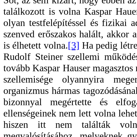
Sőt, az sem kizárt, hogy ebben a
találkozott is volna Kaspar Hau
olyan testfelépítéssel és fizikai
szenved erőszakos halált, akkor 
is élhetett volna.
[3]
Ha pedig létre
Rudolf Steiner szellemi működés
tovább Kaspar Hauser magasztos 
szellemisége olyannyira mege
organizmus hármas tagozódásána
bizonnyal megértette és elfog
ellenségeinek nem lett volna lehet
hiszen itt nem találták vol
megvalósításához, melyeknek győ