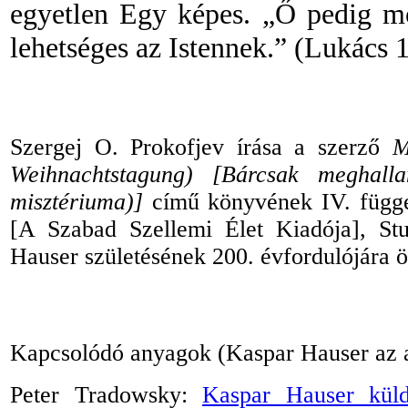
egyetlen Egy képes. „Ő pedig mo
lehetséges az Istennek.” (Lukács 
Szergej O. Prokofjev írása a szerző
M
Weihnachtstagung) [Bárcsak meghall
misztériuma)]
című könyvének IV. függel
[A Szabad Szellemi Élet Kiadója], Stu
Hauser születésének 200. évfordulójára ös
Kapcsolódó anyagok (Kaspar Hauser az a
Peter Tradowsky:
Kaspar Hauser küld