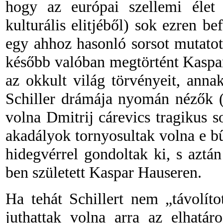
hogy az európai szellemi élet 
kulturális elitjéből) sok ezren 
egy ahhoz hasonló sorsot mutato
később valóban megtörtént
Kaspar
az okkult világ törvényeit, anna
Schiller drámája nyomán nézők (
volna Dmitrij cárevics tragikus s
akadályok tornyosultak volna e bű
hidegvérrel gondoltak ki, s aztá
ben született Kaspar Hauseren.
Ha tehát Schillert nem „távolít
juthattak volna arra az elhatáro