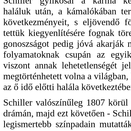
Schiller gyilkosai a karma kér
haláluk után, a kámalókában ter
következményeit, s eljövendő fö
tettük kiegyenlítésére fognak tör
gonoszságot pedig jóvá akarják 
folyamatoknak csupán az egyi
viszont annak lehetetlenségét j
megtörténhetett volna
a világban
,
az ő idő előtti halála következtéb
Schiller valószínűleg 1807 körül
drámán, majd ezt követően
-
Schil
legismertebb színpadain mutatták