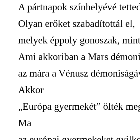
A pártnapok színhelyévé tetted
Olyan erőket szabadítottál el,
melyek éppoly gonoszak, mint
Ami akkoriban a Mars démonis
az mára a Vénusz démoniságáv
Akkor
„Európa gyermekét” ölték me
Ma
az európai gyermekeket gyilko