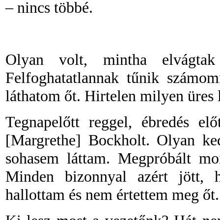
– nincs többé.
Olyan volt, mintha elvágta
Felfoghatatlannak tűnik számom
láthatom őt. Hirtelen milyen üres
Tegnapelőtt reggel, ébredés el
[Margrethe] Bockholt. Olyan ke
sohasem láttam. Megpróbált mon
Minden bizonnyal azért jött,
hallottam és nem értettem meg őt.