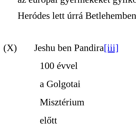
Heródes lett úrrá Betlehemben
(X)
Jeshu ben Pandira
[iii]
100 évvel
a Golgotai
Misztérium
előtt