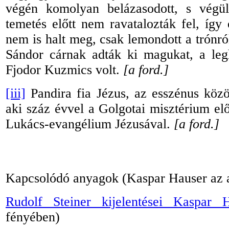
végén komolyan belázasodott, s végül
temetés előtt nem ravatalozták fel, így
nem is halt meg, csak lemondott a trónról
Sándor cárnak adták ki magukat, a legh
Fjodor Kuzmics volt.
[a ford.]
[iii]
Pandira fia Jézus, az esszénus közö
aki száz évvel a Golgotai misztérium e
Lukács-evangélium Jézusával.
[a ford.]
Kapcsolódó anyagok (Kaspar Hauser az a
Rudolf Steiner kijelentései Kaspar H
fényében)