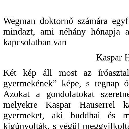
Wegman doktornő számára egyfaj
mindazt, ami néhány hónapja a
kapcsolatban van
Kaspar H
Két kép áll most az íróaszta
gyermekének” képe, s tegnap ó
Azokat a gondolatokat szeretné
melyekre Kaspar Hauserrel k
gyermeket, aki buddhai és me
kigúnyolták, s végül meggyilkolt