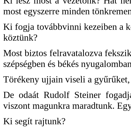
Ki lesz most a vezetőnk? Hát n
most egyszerre minden tönkrement
Ki fogja továbbvinni kezeiben a 
köztünk?
Most biztos felravatalozva fekszi
szépségben és békés nyugalomban
Törékeny ujjain viseli a gyűrűket,
De odaát Rudolf Steiner fogadj
viszont magunkra maradtunk. 
Ki segít rajtunk?