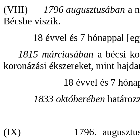
(VIII)
1796 augusztusában
a n
Bécsbe viszik.
18 évvel és 7 hónappal [e
1815 márciusában
a bécsi ko
koronázási ékszereket, mint hajda
18 évvel és 7 hóna
1833 októberében
határozz
(IX)
1796. augusztu