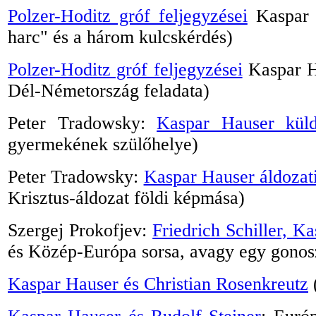
Polzer-Hoditz gróf feljegyzései
Kaspar H
harc" és a három kulcskérdés)
Polzer-Hoditz gróf feljegyzései
Kaspar Ha
Dél-Németország feladata)
Peter Tradowsky:
Kaspar Hauser küld
gyermekének szülőhelye)
Peter Tradowsky:
Kaspar Hauser áldozati
Krisztus-áldozat földi képmása)
Szergej Prokofjev:
Friedrich Schiller, K
és Közép-Európa sorsa, avagy egy gonos
Kaspar Hauser és Christian Rosenkreutz