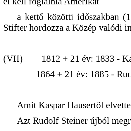
el kell foglalnia Amerikát
a kettő közötti időszakban (1
Stifter hordozza a Közép valódi i
(VII)
1812 + 21 év: 1833
-
Ka
1864 + 21 év: 1885
-
Rudo
Amit Kaspar Hausertől elvette
Azt Rudolf Steiner újból megr