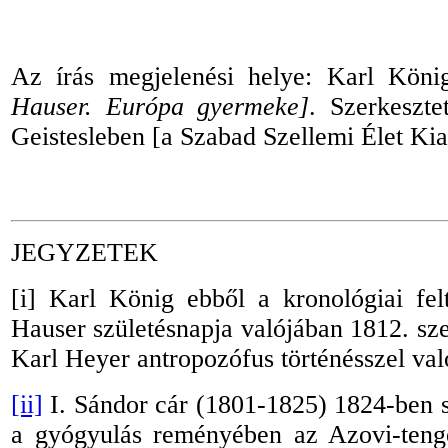
Az írás megjelenési helye: Karl Kön
Hauser. Európa gyermeke]
. Szerkeszte
Geistesleben [a Szabad Szellemi Élet Kiad
JEGYZETEK
[i]
Karl König ebből a kronológiai fel
Hauser születésnapja valójában 1812. sze
Karl Heyer antropozófus történésszel val
[ii]
I. Sándor cár (1801
-
1825) 1824-ben s
a gyógyulás reményében az Azovi-tenge