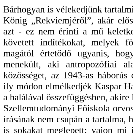
Bárhogyan is vélekedjünk tartal
König „Rekviemjéről”, akár elős
azt
-
ez nem érinti a mű keletke
követett indítékokat, melyek f
magától értetődő ugyanis, hog
menekült, aki antropozófiai al
közösséget, az 1943-as háborús 
ily módon elmélkedjék Kaspar Ha
a halálával összefüggésben, akire
Szellemtudományi Főiskola orvos
írásának nem csupán a tartalma,
is sokakat meglepett: vajon mi 