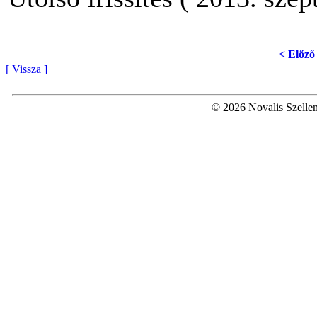
< Előző
[ Vissza ]
© 2026 Novalis Szellem