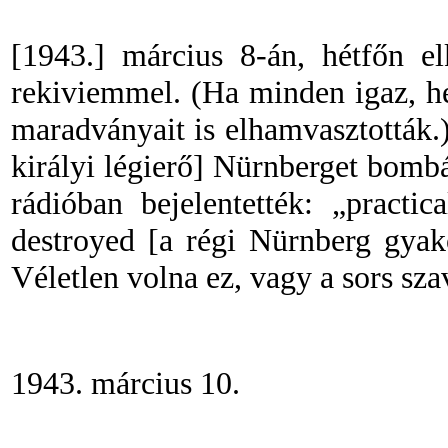
[1943.] március 8-án, hétfőn e
rekiviemmel. (Ha minden igaz, h
maradványait is elhamvasztották.)
királyi légierő
]
Nürnberget bombázt
rádióban bejelentették: „pract
destroyed [a régi Nürnberg gyako
Véletlen volna ez, vagy a sors sza
1943. március 10.