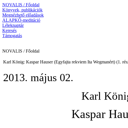
NOVALIS / Főoldal
Könyvek, publikációk
Megnézhető előadások
ALAPKŐ-meditáció
Léleknaptár
Keresés
Támogatás
NOVALIS / Főoldal
Karl König: Kaspar Hauser (Egyfajta rekviem Ita Wegmanért) (1. rés
2013. május 02.
Karl Köni
Kaspar Hau