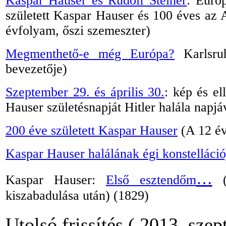
Kaspar Hauser és Rudolf Steiner
:
Európ
született Kaspar Hauser és 100 éves az 
évfolyam, őszi szemeszter)
Megmenthető-e még Európa?
Karlsru
bevezetője)
Szeptember 29. és április 30.
: kép és e
Hauser születésnapját Hitler halála napj
200 éve született Kaspar Hauser
(A 12 év
Kaspar Hauser halálának égi konstelláció
…
Kaspar Hauser:
Első esztendőm
(
kiszabadulása után) (1829)
Utolsó frissítés ( 2013. sze