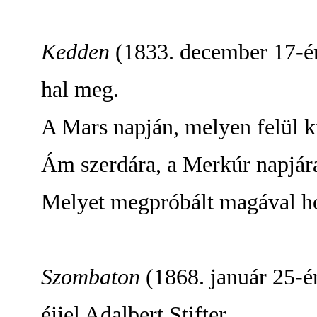
Kedden
(1833. december 17-é
hal meg.
A Mars napján, melyen felül k
Ám szerdára, a Merkúr napjára
Melyet megpróbált magával h
Szombaton
(1868. január 25-é
éjjel Adalbert Stifter