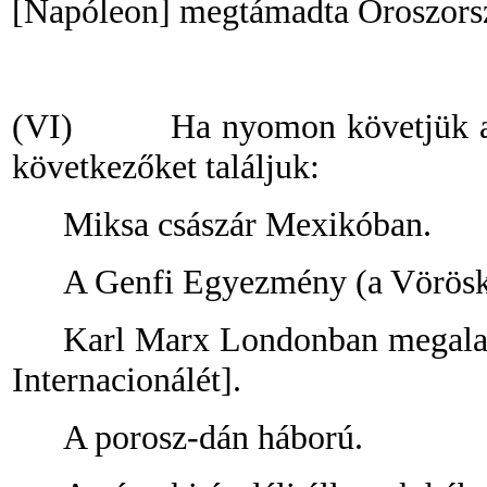
[Napóleon] megtámadta Oroszors
(VI)
Ha nyomon követjük a
következőket találjuk:
Miksa császár Mexikóban.
A Genfi Egyezmény (a Vörösk
Karl Marx Londonban megalapí
Internacionálét].
A porosz
-
dán háború.