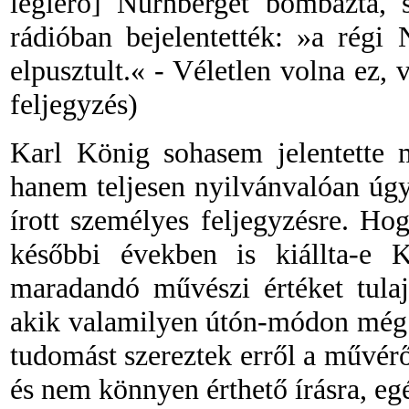
légierő
]
Nürnberget bombázta, s
rádióban bejelentették: »a régi 
elpusztult.«
-
Véletlen volna ez, v
feljegyzés)
Karl König sohasem jelentette 
hanem teljesen nyilvánvalóan úgy 
írott személyes feljegyzésre. Ho
későbbi években is kiállta-e K
maradandó művészi értéket tulaj
akik valamilyen útón-módon még 
tudomást szereztek erről a művérő
és nem könnyen érthető írásra, egés