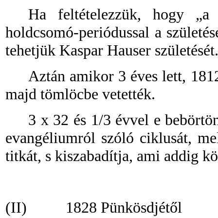
Ha feltételezzük, hogy „a
holdcsomó-periódussal a születés
tehetjük Kaspar Hauser születését
Aztán amikor 3 éves lett, 1812
majd tömlöcbe vetették.
3 x 32 és 1/3 évvel e bebörtö
evangéliumról szóló ciklusát, me
titkát, s kiszabadítja, ami addig kö
(II)
1828 Pünkösdjétől