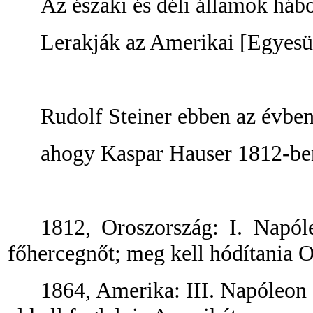
Az északi és déli államok háb
Lerakják az Amerikai [Egyesül
Rudolf Steiner ebben az évben
ahogy Kaspar Hauser 1812-ben
1812, Oroszország: I. Napól
főhercegnőt; meg kell hódítania 
1864, Amerika: III. Napóleon 