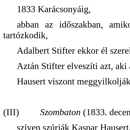
1833 Karácsonyáig,
abban az időszakban, amik
tartózkodik,
Adalbert Stifter ekkor él szer
Aztán Stifter elveszíti azt, ak
Hausert viszont meggyilkolják
(III)
Szombaton
(1833. dece
szíven szúrják Kaspar Hausert