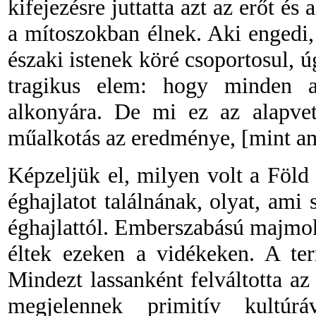
kifejezésre juttatta azt az erőt 
a mítoszokban élnek. Aki engedi,
északi istenek köré csoportosul, 
tragikus elem: hogy minden a
alkonyára. De mi ez az alapvet
műalkotás az eredménye, [mint a
Képzeljük el, milyen volt a Föld
éghajlatot találnának, olyat, am
éghajlattól. Emberszabású majmok,
éltek ezeken a vidékeken. A te
Mindezt lassanként felváltotta az
megjelennek primitív kultúr