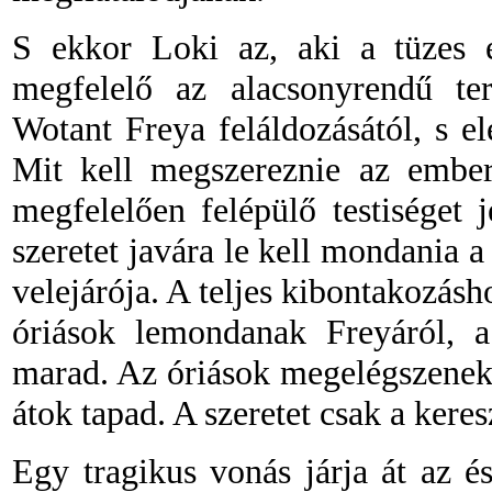
S ekkor Loki az, aki a tüzes e
megfelelő
az alacsonyrendű ter
Wotant Freya feláldozásától, s e
Mit kell megszereznie az embe
megfelelően felépülő testiséget
szeretet javára le kell mondania 
velejárója. A teljes kibontakozásho
óriások lemondanak Freyáról, a
marad. Az óriások megelégszenek
átok tapad. A szeretet csak a keres
Egy tragikus vonás járja át az é