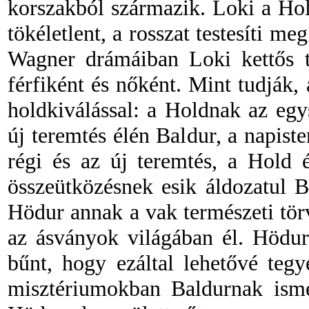
korszakból származik. Loki a Hold
tökéletlent, a rosszat testesíti me
Wagner drámáiban Loki kettős t
férfiként és nőként. Mint tudják
holdkiválással: a Holdnak az egy
új teremtés élén Baldur, a napiste
régi és az új teremtés, a Hold 
összeütközésnek esik áldozatul B
Hödur annak a vak természeti tör
az ásványok világában él. Hödurn
bűnt, hogy ezáltal lehetővé teg
misztériumokban Baldurnak ismét