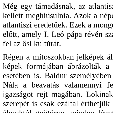
Még egy támadásnak, az atlantis
kellett meghiúsulnia. Azok a népe
atlantiszi eredetűek. Ezek a mon
előtt, amely I. Leó pápa révén sz
fel az ősi kultúrát.
Régen a mítoszokban jelképek ál
képek formájában ábrázolták a 
esetében is. Baldur személyében
Nála a beavatás valamennyi felt
igazságot rejt magában. Lokinak
szerepét is csak ezáltal érthetjü
álmoktól gyötörve, minden lény