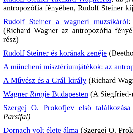
antropozófia fényében, Rudolf Steiner kij
Rudolf Steiner a wagneri muzsikáról
:
(Richard Wagner az antropozófia fényéb
rész)
Rudolf Steiner és korának zenéje
(Beetho
A müncheni misztériumjátékok: az antro
A Művész és a Grál-király
(Richard Wagn
Wagner
Ring
je Budapesten
(A Siegfried-
Szergej O. Prokofjev első találkozása
Parsifal)
Dornach volt élete álma
(Szergej O. Prok