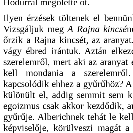
Hödurral megölette őt.
Ilyen érzések töltenek el bennü
Vizsgáljuk meg
A Rajna kincsé
n
őrzik a Rajna kincsét, az aranyat
vágy ébred irántuk. Aztán elkez
szerelemről, mert aki az aranyat 
kell mondania a szerelemről
kapcsolódik ehhez a gyűrűhöz? A
különült el, addig semmit sem k
egoizmus csak akkor kezdődik, a
gyűrűje. Alberichnek tehát le ke
képviselője, körülveszi magát a 