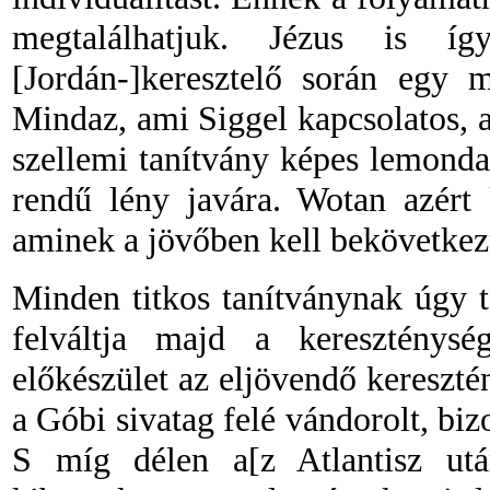
megtalálhatjuk. Jézus is íg
[Jordán-]keresztelő során egy m
Mindaz, ami Siggel kapcsolatos, 
szellemi tanítvány képes lemonda
rendű lény javára. Wotan azért 
aminek a jövőben kell bekövetkez
Minden titkos tanítványnak úgy ta
felváltja majd a kereszténys
előkészület az eljövendő kereszté
a Góbi sivatag felé vándorolt, biz
S míg délen a[z Atlantisz utá