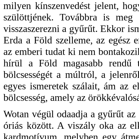
milyen kínszenvedést jelent, ho
szülöttjének. Továbbra is meg 
visszaszerezni a gyűrűt. Ekkor ism
Erda a Föld szelleme, az egész 
az emberi tudat ki nem bontakozi
hírül a Föld magasabb rendű t
bölcsességét a múltról, a jelenr
egyes ismeretek szálait, ám az 
bölcsesség, amely az örökkévalóság
Wotan végül odaadja a gyűrűt az 
óriás között. A viszály oka az el
kardmotívum, melyben egy átmen