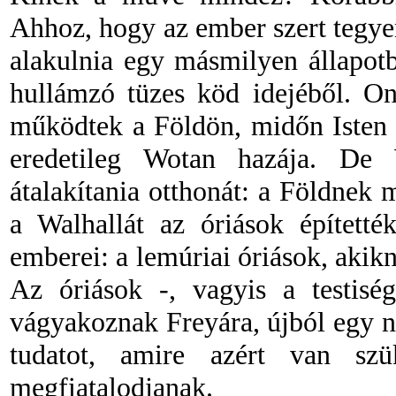
Ahhoz, hogy az ember szert tegyen 
alakulnia egy másmilyen állapot
hullámzó tüzes köd idejéből. On
működtek a Földön, midőn Isten sz
eredetileg Wotan hazája. De 
átalakítania otthonát: a Földnek m
a Walhallát az óriások építetté
emberei: a lemúriai óriások, akikn
Az óriások
-
, vagyis a testis
vágyakoznak Freyára, újból egy női
tudatot, amire azért van sz
megfiatalodjanak.