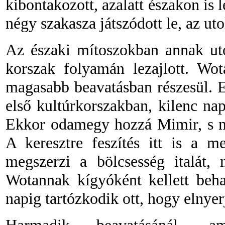
kibontakozott, azalatt északon is l
négy szakasza játszódott le, az u
Az északi mítoszokban annak utó
korszak folyamán le
zajlott
. Wot
magasabb beavatásban részesül. El
első kultúrkorszakban, kilenc nap
Ekkor odamegy hozzá Mimir, s meg
A keresztre feszítés itt is a m
megszerzi a bölcsesség italát,
Wotannak kígyóként kellett beha
napig tartózkodik ott, hogy elnyerj