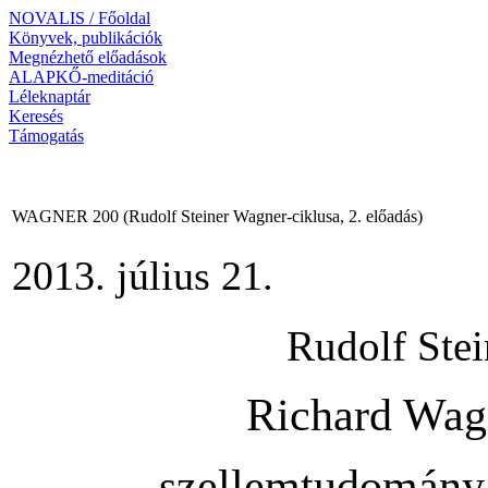
NOVALIS / Főoldal
Könyvek, publikációk
Megnézhető előadások
ALAPKŐ-meditáció
Léleknaptár
Keresés
Támogatás
WAGNER 200 (Rudolf Steiner Wagner-ciklusa, 2. előadás)
2013. július 21.
Rudolf Stei
Richard Wag
szellemtudomány