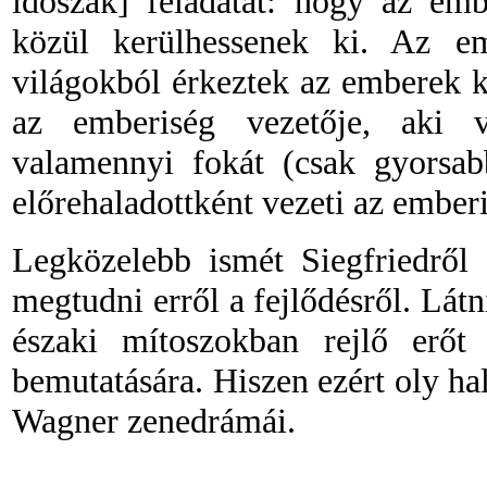
időszak
]
feladatát: hogy az em
közül kerülhessenek ki. Az e
világokból érkeztek az emberek k
az emberiség vezetője, aki v
valamennyi fokát (csak gyorsab
előrehaladottként vezeti az emberi
Legközelebb ismét Siegfriedről
megtudni erről a fejlődésről. Látn
északi mítoszokban rejlő erőt
bemutatására. Hiszen ezért oly ha
Wagner zenedrámái.