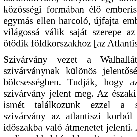
közösségi formában élő emberisé
egymás ellen harcoló, újfajta e
világossá válik saját szerepe a
ötödik földkorszakhoz
[
az
Atlanti
Szivárvány vezet a Walhall
szivárványnak különös jelentős
bölcsességben. Tudják, hogy a
szivárvány jelent meg. Az észak
ismét találkozunk ezzel a 
szivárvány az atlantiszi korból
időszakba való átmenetet jelenti.