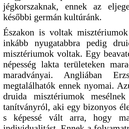
jégkorszaknak, ennek az eljege
későbbi germán kultúránk.
Északon is voltak misztériumok 
inkább nyugatabbra pedig dru
misztériumok voltak. Egy beavato
népesség lakta területeken mar
maradványai. Angliában Erz
megtalálhatók ennek nyomai. Azu
druida misztériumok mesélne
tanítványról, aki egy bizonyos éle
s képessé vált arra, hogy m
individualitást. Ennek a folyama