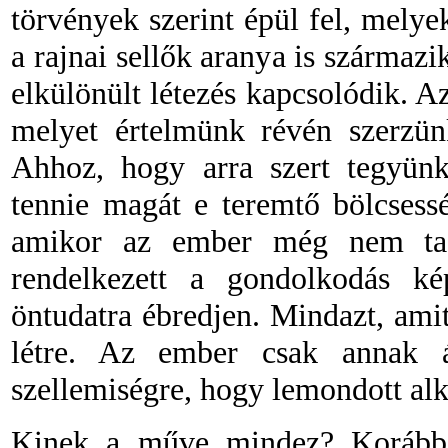
törvények szerint épül fel, mely
a rajnai sellők aranya is származ
elkülönült létezés kapcsolódik. Az 
melyet értelmünk révén szerzün
Ahhoz, hogy arra szert tegyün
tennie magát e teremtő bölcsess
amikor az ember még nem ta
rendelkezett a gondolkodás ké
öntudatra ébredjen. Mindazt, amit 
létre. Az ember csak annak á
szellemiségre, hogy lemondott alk
Kinek a műve mindez? Korábbi