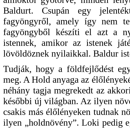
Baldurt. Csupán egy jelenték
fagyöngyről, amely így nem te
fagyöngyből készíti el azt a n
istennek, amikor az istenek ját
lövöldöznek nyilaikkal. Baldur is
Tudják, hogy a földfejlődést eg
meg. A Hold anyaga az élőlények
néhány tagja megrekedt az akkori
későbbi új világban. Az ilyen nö
csakis más élőlényeken tudnak nö
ilyen „holdnövény”. Loki pedig e