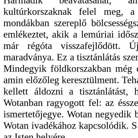
Harmadik beavatásánál, 
kultúrkorszaknak felel meg, a
mondákban szereplő bölcsesség
emlékeztet, akik a lemúriai idős
már régóta visszafejlődött. Ú
maradványa. Ez a tisztánlátás sze
Mindegyik földkorszakban még e
amin előzőleg keresztülment. Teh
kellett áldozni a tisztánlátást
Wotanban ragyogott fel: az éssz
ismertetőjegye. Wotan negyedik be
Wotan ivadékához kapcsolódik. S 
az Isten helyére.