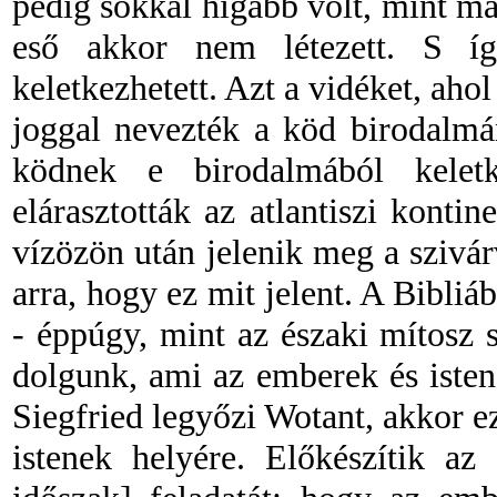
pedig sokkal hígabb volt, mint m
eső akkor nem létezett. S í
keletkezhetett. Azt a vidéket, aho
joggal nevezték a köd birodalmá
ködnek e birodalmából kelet
elárasztották az atlantiszi kontin
vízözön után jelenik meg a szivá
arra, hogy ez mit jelent. A Bibliá
-
éppúgy, mint az északi mítosz 
dolgunk, ami az emberek és istene
Siegfried legyőzi Wotant, akkor ez
istenek helyére. Előkészítik az