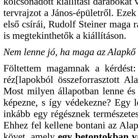
kölcsönadott kiállítási darabokat 
tervrajzot a János-épületről. Ezek
első csírái, Rudolf Steiner maga r
is megtekinthetők a kiállításon.
Nem lenne jó, ha maga az Alapkő i
Föltettem magamnak a kérdést
réz[lapokból összeforrasztott A
Most milyen állapotban lenne és
képezne, s így védekezne? Egy l
inkább egy régésznek természetes
Ehhez fel kellene bontani az Alap
követ, amely
egy beton
tok
ban v