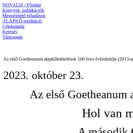
NOVALIS / Főoldal
Könyvek, publikációk
Megnézhető előadások
ALAPKŐ-meditáció
Léleknaptár
Keresés
Támogatás
Az első Goetheanum alapkőletételének 100 éves évfordulója (2013-as
2023. október 23.
Az első Goetheanum 
Hol van m
A második 