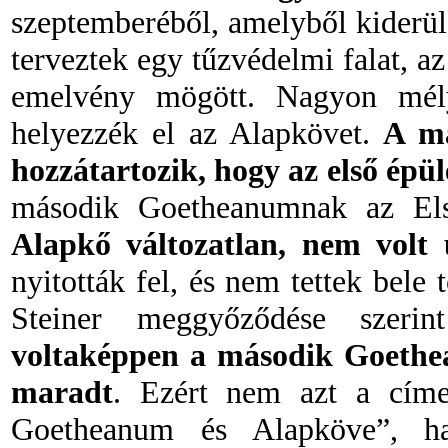
szeptemberéből, amelyből kiderü
terveztek egy tűzvédelmi falat, a
emelvény mögött. Nagyon mélyr
helyezzék el az Alapkövet.
A m
hozzátartozik, hogy az első épül
második Goetheanumnak az Els
Alapkő változatlan, nem volt ú
nyitották fel, és nem tettek bel
Steiner meggyőződése szeri
voltaképpen a második Goethe
maradt
. Ezért nem azt a címe
Goetheanum és Alapköve”, h