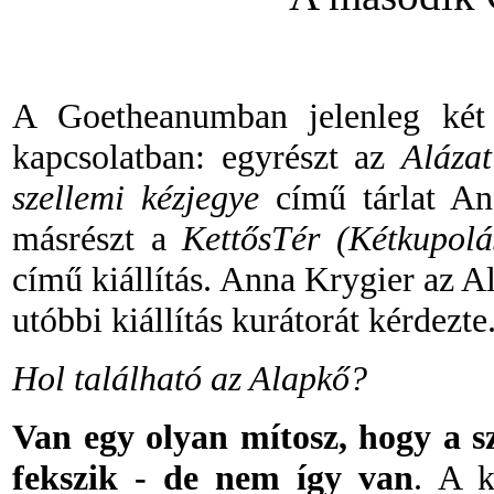
A Goetheanumban jelenleg két 
kapcsolatban: egyrészt az
Aláza
szellemi kézjegye
című tárlat An
másrészt a
KettősTér (Kétkupol
című kiállítás. Anna Krygier az 
utóbbi kiállítás kurátorát kérdezte
Hol található az Alapkő?
Van egy olyan mítosz, hogy a s
fekszik
-
de nem így van
. A k