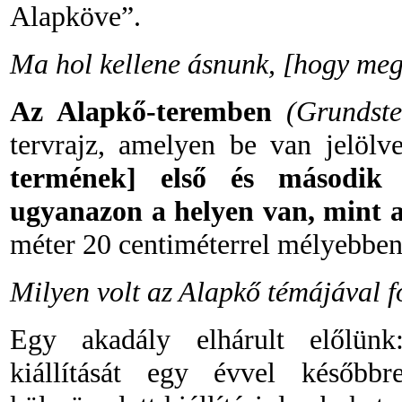
Alapköve”.
Ma hol kellene ásnunk, [hogy meg
Az Alapkő-teremben
(Grundste
tervrajz, amelyen be van jelöl
termének] első és második s
ugyanazon a helyen van, mint 
méter 20 centiméterrel mélyebben
Milyen volt az Alapkő témájával 
Egy akadály elhárult előlünk
kiállítását egy évvel későbbr