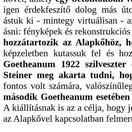
igen érdekfeszítő dolog más ú
ástuk ki
-
mintegy virtuálisan
-
az
ásni: fényképek és rekonstrukciós
hozzátartozik az Alapkőhöz, 
képzeletben kutassuk fel és ho
Goetheanum 1922 szilveszter é
Steiner meg akarta tudni, ho
fontos volt számára, valószínűle
második Goetheanum esetében 
A kiállításnak is az a célja, hog
az Alapkővel kapcsolatban felmer