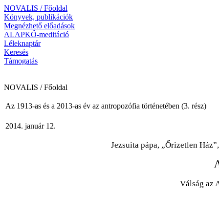
NOVALIS / Főoldal
Könyvek, publikációk
Megnézhető előadások
ALAPKŐ-meditáció
Léleknaptár
Keresés
Támogatás
NOVALIS / Főoldal
Az 1913-as és a 2013-as év az antropozófia történetében (3. rész)
2014. január 12.
Jezsuita pápa, „Őrizetlen Ház
Válság az 