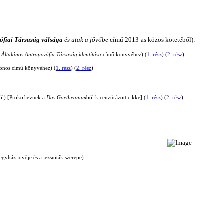
ófiai Társaság válsága
és utak a jövőbe
című
2013-as közös kötetéből)
:
 Általános Antropozófia Társaság identitása
című könyvéhez)
(
1. rész
)
(
2. rész
)
zonos című könyvéhez)
(
1. rész
)
(
2. rész
)
áról) [Prokofjevnek a
Das Goetheanum
ból kicenzúrázott cikke] (
1. rész
)
(
2. rész
)
egyház jövője és a jezsuiták szerepe
)