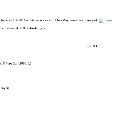
 hátteréről. A 2011-es Steiner-év és a 2013-as Wagner-év hasonlóságai)
ő születésének 200. évfordulójára
(K. B.)
 (
Új Impulzus
, 2005/1.)
ményei)