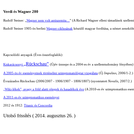
Verdi és Wagner 200
Rudolf Steiner:
„
Wagner nem volt antiszemita…
” (A Richard Wagner elleni támadások szellemi
Rudolf Steiner 1905-ös berlini
Wagner-ciklusának
készülő magyar fordítása, a német zenekölt
Kapcsolódó anyagok (Éves összefoglalók):
„Rückschau”
Kiskarácsonyi
(Újév ünnepe és a 2004-es év a szellemtudomány fényében)
A 2005-ös év eseményeinek történelmi szimptomatológiai vizsgálata
(
Új Impulzus
, 2006/1
-
2.)
Évszázados Rückschau (2006/2007
-
1906/1907
-
1806/1807) (nyomtatott
Novalis
, 2007/2.)
„Wiki-lékek”, avagy a föld alatti rétegek és hasadékok éve
(A 2010-es év szimptomatikus ese
A 2011-es év szimptomatikus eseményei
2012 és 1912:
Titanic és Concordia
Utolsó frissítés ( 2014. augusztus 26. )