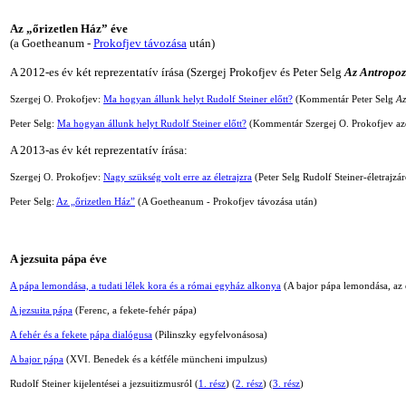
Az „őrizetlen Ház” éve
(a Goetheanum
-
Prokofjev távozása
után)
A 2012-es év két reprezentatív írása
(Szergej Prokofjev és Peter Selg
Az Antropoz
Szergej O. Prokofjev:
Ma hogyan állunk helyt Rudolf Steiner előtt?
(Kommentár Peter Selg
Az
Peter Selg:
Ma hogyan állunk helyt Rudolf Steiner előtt?
(Kommentár Szergej O. Prokofjev a
A 2013-as év két reprezentatív írása:
Szergej O. Prokofjev:
Nagy szükség volt erre az életrajzra
(Peter Selg Rudolf Steiner-életrajz
Peter Selg:
Az „őrizetlen Ház”
(A Goetheanum
-
Prokofjev távozása után)
A jezsuita pápa éve
A pápa lemondása, a tudati lélek kora és a római egyház alkonya
(
A bajor pápa lemondása, az 
A jezsuita pápa
(Ferenc, a fekete-fehér pápa
)
A fehér és a fekete pápa dialógusa
(Pilinszky egyfelvonásosa)
A bajor pápa
(XVI. Benedek és a kétféle müncheni impulzus)
Rudolf Steiner kijelentései a jezsuitizmusról (
1. rész
) (
2. rész
) (
3. rész
)