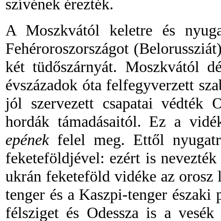
szívének érezték.
A Moszkvától keletre és nyuga
Fehéroroszországot (Belorussziát
két tüdőszárnyát. Moszkvától dé
évszázadok óta felfegyverzett sza
jól szervezett csapatai védték 
hordák támadásaitól. Ez a vidék
epének
felel meg. Ettől nyugat
feketeföldjével: ezért is nevezt
ukrán feketeföld vidéke az orosz
tenger és a Kaszpi-tenger északi 
félsziget és Odessza is a vesék