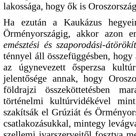
lakossága, hogy ők is Oroszország
Ha ezután a Kaukázus hegyei
Örményországig, akkor azon er
emésztési és szaporodási-átörökí
ténnyel áll összefüggésben, hogy 
az úgynevezett ősperzsa kultú
jelentősége annak, hogy Orosz
földrajzi összeköttetésben ma
történelmi kultúrvidékével min
szakítsák el Grúziát és Örményo
csatlakozásukkal, mintegy
levágva
szellemi ivarszerveitől fosztva m