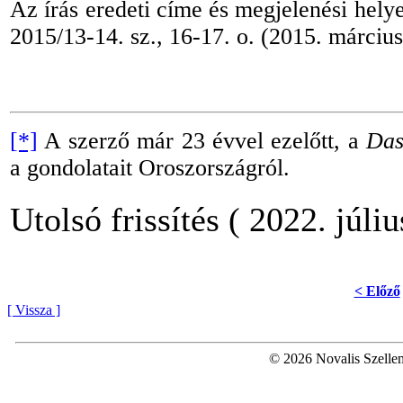
Az írás eredeti címe és megjelenési hel
2015/13
-
14. sz., 16
-
17. o. (2015. március
[*]
A szerző már 23 évvel ezelőtt, a
Das
a gondolatait Oroszországról.
Utolsó frissítés ( 2022. júliu
< Előző
[ Vissza ]
© 2026 Novalis Szellem