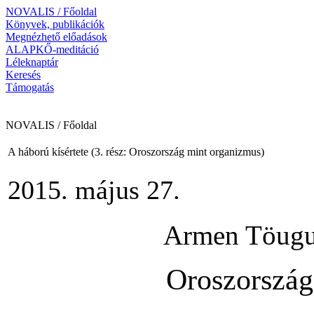
NOVALIS / Főoldal
Könyvek, publikációk
Megnézhető előadások
ALAPKŐ-meditáció
Léleknaptár
Keresés
Támogatás
NOVALIS / Főoldal
A háború kísértete (3. rész: Oroszország mint organizmus)
2015. május 27.
Armen Töug
Oroszország