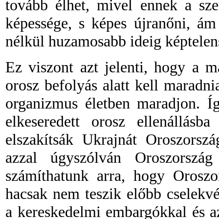
tovább élhet, mivel ennek a sze
képessége, s képes újranőni, ám 
nélkül huzamosabb ideig képtelen
Ez viszont azt jelenti, hogy a 
orosz befolyás alatt kell maradn
organizmus életben maradjon. Íg
elkeseredett orosz ellenállásb
elszakítsák Ukrajnát Oroszors
azzal úgyszólván Oroszorszá
számíthatunk arra, hogy Oroszor
hacsak nem teszik előbb cselekvé
a kereskedelmi embargókkal és az