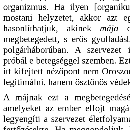
organizmus. Ha ilyen [organikus
mostani helyzetet, akkor azt e
hasonlíthatjuk, akinek
mája
eg
megbetegedett, s erős gyulladás
polgárháborúban. A szervezet 
próbál e betegséggel szemben. Ez
itt kifejtett nézőpont nem Orosz
legitimálni, hanem ösztönös védek
A májnak ezt a megbetegedését
amelyeket az ember elfojt
magá
legyengíti a szervezet életfolyam
fertőzésekre. Ha meggondoljuk, 