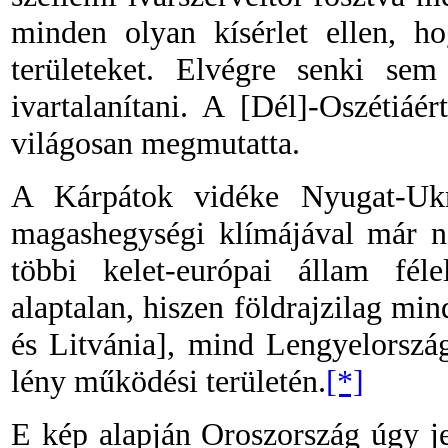
minden olyan kísérlet ellen, ho
területeket. Elvégre senki se
ivartalanítani. A [Dél]-Oszétiáé
világosan megmutatta.
A Kárpátok vidéke Nyugat-Uk
magashegységi klímájával már n
többi kelet-európai állam fél
alaptalan, hiszen földrajzilag min
és Litvánia], mind Lengyelorszá
lény működési területén.
[*]
E kép alapján Oroszország úgy je