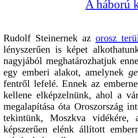
A háború k
Rudolf Steinernek az
orosz terü
lényszerűen is képet alkothatu
nagyjából meghatározhatjuk ennek
egy emberi alakot, amelynek
ge
fentről lefelé. Ennek az embern
kellene elképzelnünk, ahol a vá
megalapítása óta Oroszország inte
tekintünk, Moszkva vidékére,
képszerűen elénk állított embe