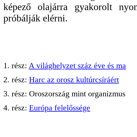
képező olajárra gyakorolt nyom
próbálják elérni.
1. rész:
A világhelyzet száz éve és ma
2. rész:
Harc az orosz kultúrcsíráért
3. rész: Oroszország mint organizmus
4. rész:
Európa felelőssége