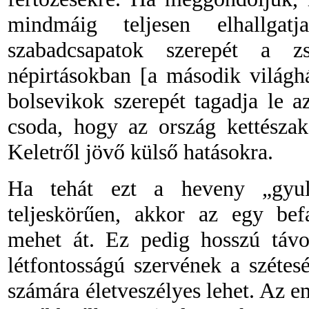
mindmáig teljesen elhallgat
szabadcsapatok szerepét a z
népirtásokban [a második világh
bolsevikok szerepét tagadja le a
csoda, hogy az ország kettészak
Keletről jövő külső hatásokra.
Ha tehát ezt a heveny „gyul
teljeskörűen, akkor az egy bef
mehet át. Ez pedig hosszú táv
létfontosságú szervének a szétes
számára életveszélyes lehet. Az e