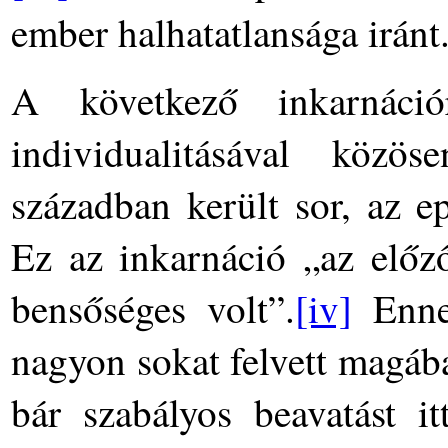
ember halhatatlansága iránt
A következő inkarnációr
individualitásával közö
században került sor, az e
Ez az inkarnáció „az előz
bensőséges volt”.
[iv]
Ennek
nagyon sokat felvett magáb
bár szabályos beavatást i