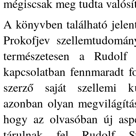
mégiscsak meg tudta valósíta
A könyvben található jelen
Prokofjev szellemtudomán
természetesen a Rudolf S
kapcsolatban fennmaradt f
szerző saját szellemi ku
azonban olyan megvilágítás
hogy az olvasóban új aspe
tárulnak fel Rudolf St