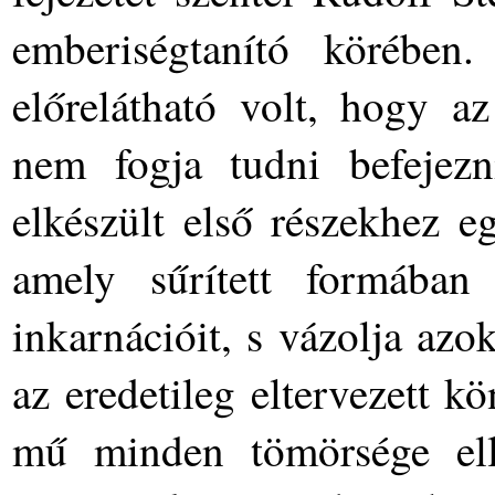
emberiségtanító körében
előrelátható volt, hogy az
nem fogja tudni befejez
elkészült első részekhez e
amely sűrített formában
inkarnációit, s vázolja az
az eredetileg eltervezett k
mű minden tömörsége ell