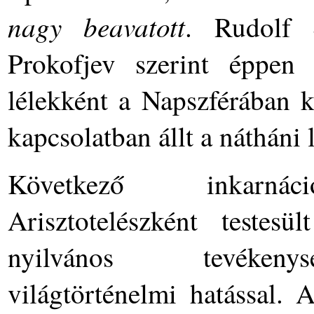
nagy beavatott
. Rudolf S
Prokofjev szerint éppen 
lélekként a Napszférában k
kapcsolatban állt a nátháni 
Következő inkarnác
Arisztotelészként testes
nyilvános tevékenys
világtörténelmi hatással. Ar