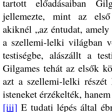
tartott előadásaiban Gi
jellemezte, mint az első
akiknél „az éntudat, amely
a szellemi-lelki világban v
testiségbe, alászállt a te
Gilgames tehát az elsők kö
azt a szellemi-lelki részé
isteneket érzékelték, hanem 
[iii]
E tudati lépés által éb