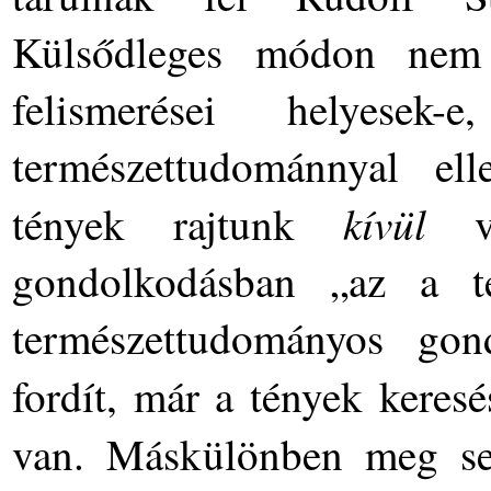
Külsődleges módon nem 
felismerései helyes
természettudománnyal ell
kívül
tények rajtunk
va
gondolkodásban „az a t
természettudományos gon
fordít, már a tények keres
van. Máskülönben meg se