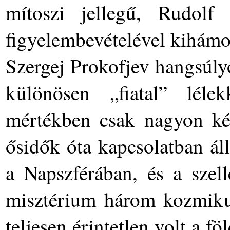
mítoszi jellegű, Rudolf 
figyelembevételével kihámo
Szergej Prokofjev hangsúly
különösen „fiatal” léle
mértékben csak nagyon ké
ősidők óta kapcsolatban ál
a Napszférában, és a szell
misztérium három kozmikus
teljesen érintetlen volt a fö