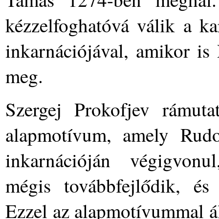
kézzelfoghatóvá válik a k
inkarnációjával, amikor is
meg.
Szergej Prokofjev rámut
alapmotívum, amely Rudol
inkarnációján végigvonu
mégis továbbfejlődik, és
Ezzel az alapmotívummal ál