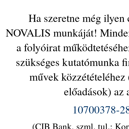
Ha szeretne még ilyen 
NOVALIS munkáját! Minden 
a folyóirat működtetéséhe
szükséges kutatómunka fin
művek közzétételéhez (
előadások) az 
10700378-2
(CIB Bank, szml. tul.: Ko