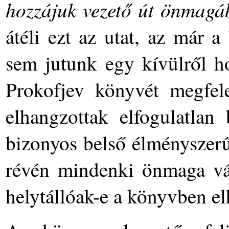
hozzájuk vezető út önmagáb
átéli ezt az utat, az már a 
sem jutunk egy kívülről ho
Prokofjev könyvét megfel
elhangzottak elfogulatlan 
bizonyos belső élményszerű
révén mindenki önmaga vál
helytállóak-e a könyvben el