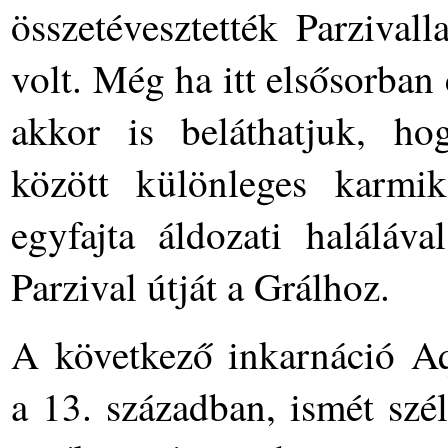
összetévesztették Parzival
volt. Még ha itt elsősorba
akkor is beláthatjuk, ho
között különleges karmik
egyfajta áldozati haláláva
Parzival útját a Grálhoz.
A következő inkarnáció A
a 13. században, ismét szé