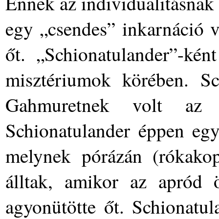
Ennek az individualitásnak
egy „csendes” inkarnáció v
őt. „Schionatulander”-kén
misztériumok körében. Sch
Gahmuretnek volt az 
Schionatulander éppen egy
melynek pórázán (rókakopó
álltak, amikor az apród ö
agyonütötte őt. Schionatula