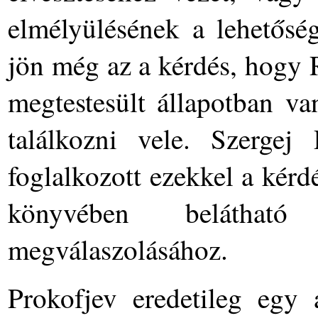
elmélyülésének a lehetősé
jön még az a kérdés, hogy R
megtestesült állapotban v
találkozni vele. Szergej 
foglalkozott ezekkel a kérd
könyvében beláthat
megválaszolásához.
Prokofjev eredetileg egy 