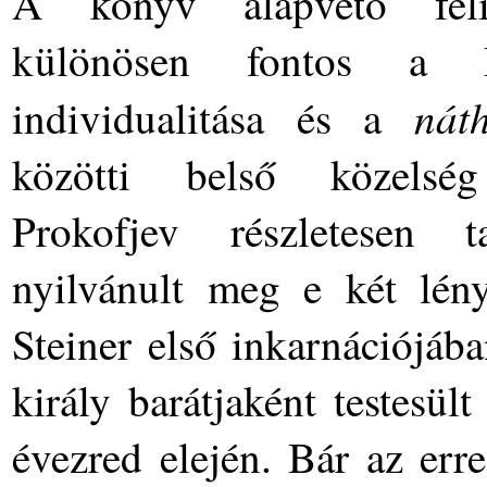
A könyv alapvető feli
különösen fontos a R
nát
individualitása és a
közötti belső közelség 
Prokofjev részletesen t
nyilvánult meg e két lén
Steiner első inkarnációjáb
király barátjaként testesül
évezred elején. Bár az er