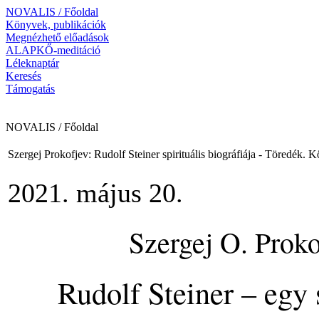
NOVALIS / Főoldal
Könyvek, publikációk
Megnézhető előadások
ALAPKŐ-meditáció
Léleknaptár
Keresés
Támogatás
NOVALIS / Főoldal
Szergej Prokofjev: Rudolf Steiner spirituális biográfiája - Töredék.
2021. május 20.
Szergej O. Proko
Rudolf Steiner – egy s