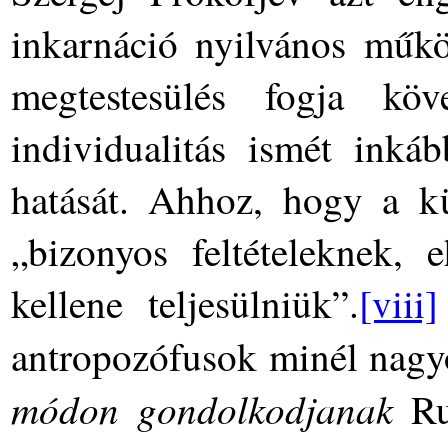
inkarnáció nyilvános műk
megtestesülés fogja kö
individualitás ismét inkáb
hatását. Ahhoz, hogy a kü
„bizonyos feltételeknek, e
kellene teljesülniük”.
[viii]
antropozófusok minél nag
módon gondolkodjanak
Rud