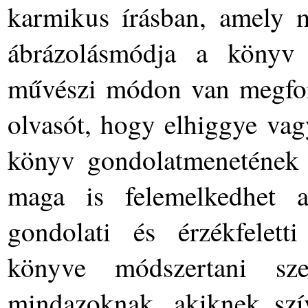
karmikus írásban, amely m
ábrázolásmódja a könyv t
művészi módon van megfor
olvasót, hogy elhiggye vag
könyv gondolatmenetének é
maga is felemelkedhet 
gondolati és érzékfelett
könyve módszertani sz
mindazoknak, akiknek szí