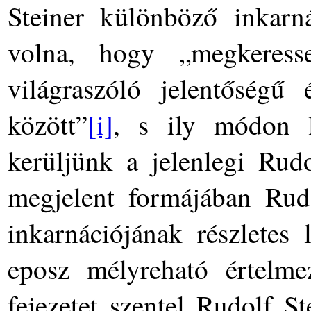
Steiner különböző inkarná
volna, hogy „megkeress
világraszóló jelentőségű 
között”
[i]
, s ily módon l
kerüljünk a jelenlegi Rud
megjelent formájában Rudo
inkarnációjának részletes 
eposz mélyreható értelme
fejezetet szentel Rudolf St