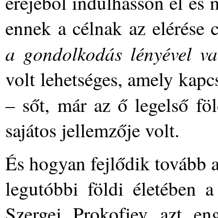
erejéből indulhasson el és
ennek a célnak az elérése 
a gondolkodás lényével va
volt lehetséges, amely kap
– sőt, már az ő legelső fö
sajátos jellemzője volt.
És hogyan fejlődik tovább a
legutóbbi földi életében a
Szergej Prokofjev azt eng