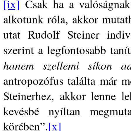
[ix]
Csak ha a valóságnak 
alkotunk róla, akkor mutat
utat Rudolf Steiner indiv
szerint a legfontosabb tan
hanem szellemi síkon ad
antropozófus találta már m
Steinerhez, akkor lenne le
kevésbé nyíltan megmuta
körében”.
[x]