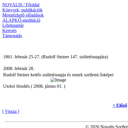
NOVALIS / Főoldal
Könyvek, publikációk
Megnézhető előadások
ALAPKŐ-meditáció
Léleknaptár
Keresés
Támogatás
1861. február 25-27. (Rudolf Steiner 147. születésnapjára)
2008. február 28.
Rudolf Steiner kettős születésnapja és ennek szellemi ősképei
Utolsó frissítés ( 2008. június 01. )
< Előző
[ Vissza ]
© 2026 Novalis Szellem