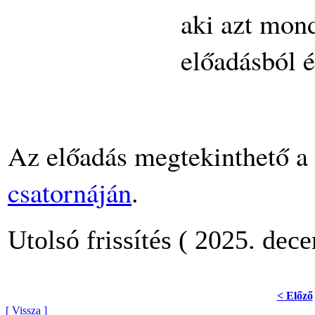
aki azt mond
előadásból é
Az előadás megtekinthető 
csatornáján
.
Utolsó frissítés ( 2025. dec
< Előző
[ Vissza ]