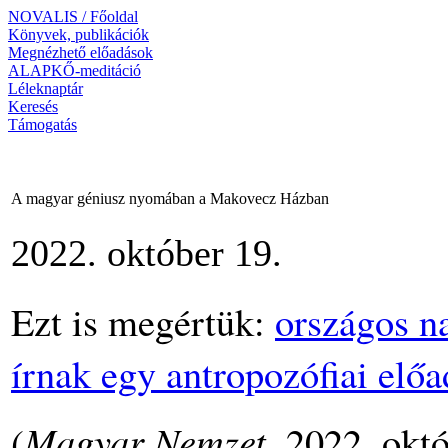
NOVALIS / Főoldal
Könyvek, publikációk
Megnézhető előadások
ALAPKŐ-meditáció
Léleknaptár
Keresés
Támogatás
A magyar géniusz nyomában a Makovecz Házban
2022. október 19.
Ezt is megértük:
országos n
írnak egy antropozófiai előa
(
Magyar Nemzet
, 2022. okt