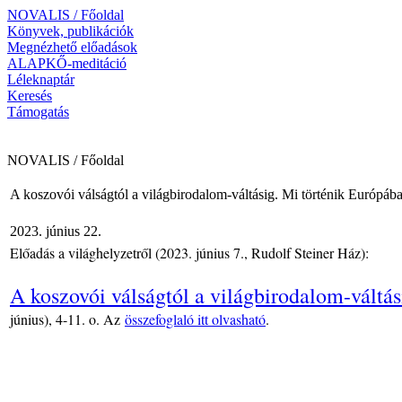
NOVALIS / Főoldal
Könyvek, publikációk
Megnézhető előadások
ALAPKŐ-meditáció
Léleknaptár
Keresés
Támogatás
NOVALIS / Főoldal
A koszovói válságtól a világbirodalom-váltásig. Mi történik Európába
2023. június 22.
Előadás a világhelyzetről (2023. június 7., Rudolf Steiner Ház):
A koszovói válságtól a világbirodalom-váltás
június), 4-11. o. Az
összefoglaló itt olvasható
.