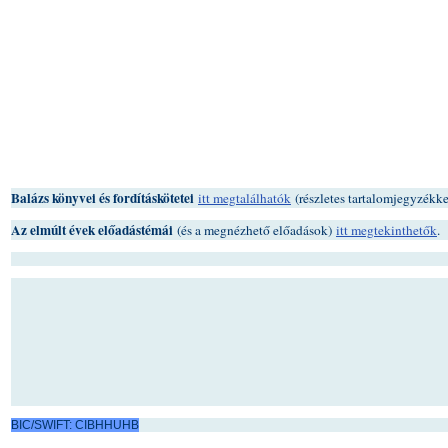
Balázs könyvei és fordításkötetei
itt megtalálhatók
(részletes tartalomjegyzékke
Az elmúlt évek előadástémái
(és a megnézhető előadások)
itt megtekinthetők
.
BIC/SWIFT: CIBHHUHB