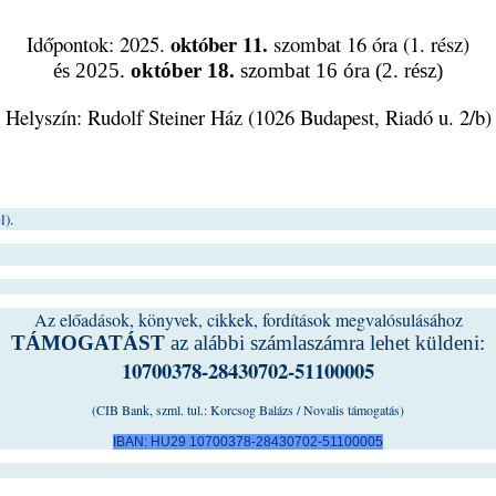
október 11.
Időpontok: 2025.
szombat 16 óra (1. rész)
és
2025.
október 18.
szombat 16 óra (2. rész)
Helyszín: Rudolf Steiner Ház (1026 Budapest, Riadó u. 2/b)
l).
Az előadások, könyvek, cikkek, fordítások megvalósulásához
TÁMOGATÁST
az alábbi számlaszámra lehet küldeni:
10700378-28430702-51100005
(CIB Bank, szml. tul.: Korcsog Balázs / Novalis támogatás)
IBAN: HU29 10700378-28430702-51100005