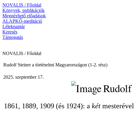
NOVALIS / Főoldal
Könyvek, publikációk
Megnézhető előadások
ALAPKŐ-meditáció
Léleknaptár
Keresés
Támogatás
NOVALIS / Főoldal
Rudolf Steiner a történelmi Magyarországon (1-2. rész)
2025. szeptember 17.
Rudolf 
1861, 1889, 1909 (és 1924): a
két
mesterével 