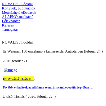
NOVALIS / Főoldal
Könyvek, publikációk
Megnézhető előadások
ALAPKŐ-meditáció
Léleknaptár
Keresés
Támogatás
NOVALIS / Főoldal
Ita Wegman 150 emléknap a kamaraerdei Antrotérben (február 24.)
2026. február 21.
.
JEGYVÁSÁRLÁS ITT
További előadások az általános (centrális) antropozófia jegyében itt
.
Utolsó frissítés ( 2026. február 22. )