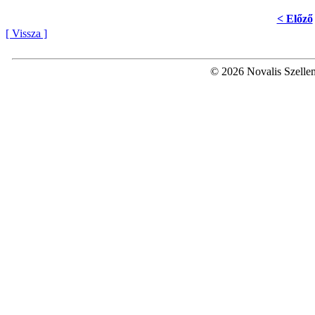
< Előző
[ Vissza ]
© 2026 Novalis Szellem