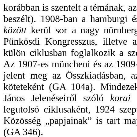
korábban is szentelt a témának, az
beszélt). 1908-ban a hamburgi és
között
kerül sor a nagy nürnberg
Pünkösdi Kongresszus, illetve a
külön ciklusban foglalkozik a szer
Az 1907-es müncheni és az 1909-e
jelent meg az Összkiadásban, az
köteteként (GA 104a). Mindeze
János Jelenéseiről szóló
korai
e
legutolsó ciklusaként, 1924 sze
Közösség „papjainak” is tart ma
(GA 346).