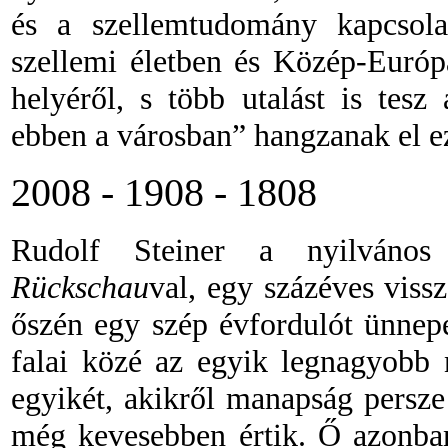
és a szellemtudomány kapcsola
szellemi életben és Közép-Európa
helyéről, s több utalást is tes
ebben a városban” hangzanak el e
2008
-
1908
-
1808
Rudolf Steiner a nyilváno
Rückschau
val, egy százéves viss
őszén egy szép évfordulót ünnep
falai közé az egyik legnagyobb 
egyikét, akikről manapság persz
még kevesebben értik. Ő azonban