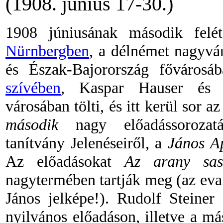
(1908. június 17-30.
)
1908 júniusának második felét
Nürnbergben
, a délnémet nagyvá
és Észak-Bajorország fővárosá
szívében
, Kaspar Hauser és a
városában tölti, és itt kerül sor 
második
nagy előadássorozatá
tanítvány Jelenéseiről, a
János Ap
Az előadásokat
Az arany sas
nagytermében tartják meg (az ev
János jelképe!). Rudolf Steiner 
nyilvános előadáson, illetve a m