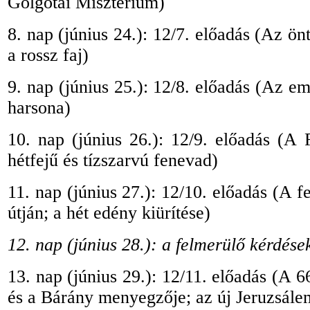
Golgotai Misztérium)
8. nap (június 24.): 12/7. előadás (Az ön
a rossz faj)
9. nap (június 25.): 12/8. előadás (Az em
harsona)
10. nap (június 26.): 12/9. előadás (A 
hétfejű és tízszarvú fenevad)
11. nap (június 27.): 12/10. előadás (A f
útján; a hét edény kiürítése)
12. nap (június 28.): a felmerülő kérdés
13. nap (június 29.): 12/11. előadás (A
és a Bárány menyegzője; az új Jeruzsále