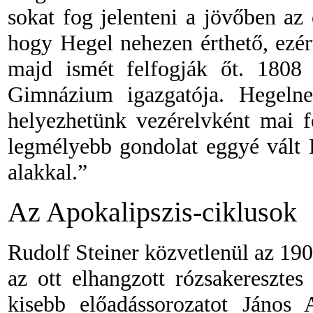
sokat fog jelenteni a jövőben az
hogy Hegel nehezen érthető, ezér
majd ismét felfogják őt. 1808 
Gimnázium igazgatója. Hegeln
helyezhetünk vezérelvként mai fe
legmélyebb gondolat eggyé vált K
alakkal.”
Az Apokalipszis-ciklusok
Rudolf Steiner közvetlenül az 1
az ott elhangzott rózsakeresztes
kisebb előadássorozatot János 