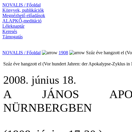
NOVALIS / Főoldal
Könyvek, publikációk
Megnézhető előadások
ALAPKŐ-meditáció
Léleknaptár
Keresés
Támogatás
NOVALIS / Főoldal
1908
Száz éve hangzott el (Vo
Száz éve hangzott el (Vor hundert Jahren: der Apokalypse-Zyklus in
2008. június 18.
A JÁNOS APOKA
NÜRNBERGBEN