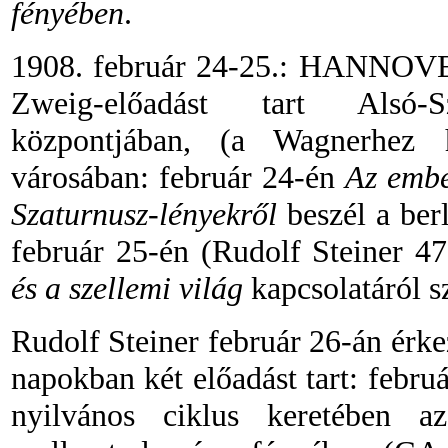
fényében
.
1908. február 24-25.: HANNOVER
Zweig-előadást tart Alsó-S
központjában, (a Wagnerhez h
városában: február 24-én
Az embe
Szaturnusz-lényekről
beszél a ber
február 25-én (Rudolf Steiner 47
és a szellemi világ
kapcsolatáról s
Rudolf Steiner február 26-án ér
napokban két előadást tart: febru
nyilvános ciklus keretében az