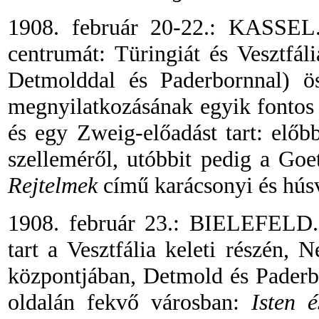
1908. február 20-22.: KASSEL.
centrumát: Türingiát és Vesztfál
Detmolddal és Paderbornnal) ös
megnyilatkozásának egyik fontos 
és egy Zweig-előadást tart: előb
szelleméről, utóbbit pedig a Goe
Rejtelmek
című karácsonyi és húsv
1908. február 23.: BIELEFELD. 
tart a Vesztfália keleti részén,
központjában, Detmold és Paderb
oldalán fekvő városban:
Isten 