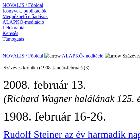
NOVALIS / Főoldal
Könyvek, publikációk
Megnézhető előadások
ALAPKŐ-meditáció
Léleknaptár
Keresés
Támogatás
NOVALIS / Főoldal
ALAPKŐ-meditáció
Százéves 
Százéves krónika (1908. január-február) (3)
2008. február 13.
(Richard Wagner halálának 125. é
1908. február 16-26.
Rudolf Steiner az év harmadik na