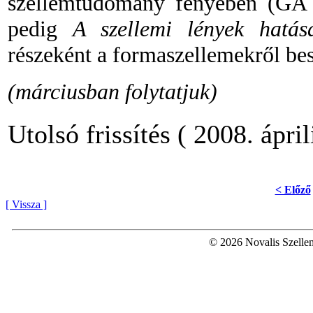
szellemtudomány fényében (GA 5
pedig
A szellemi lények hatá
részeként a formaszellemekről be
(márciusban folytatjuk)
Utolsó frissítés ( 2008. ápril
< Előző
[ Vissza ]
© 2026 Novalis Szellem