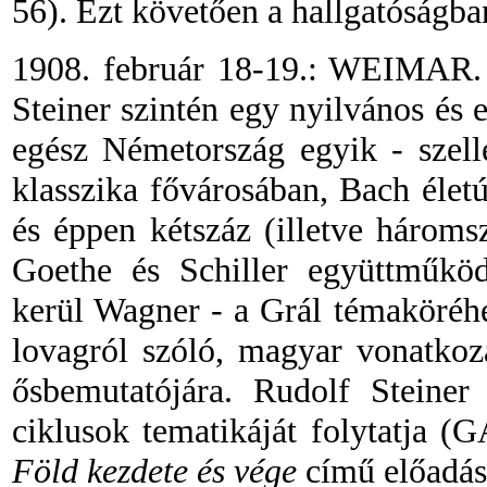
56). Ezt követően a hallgatóságba
1908. február 18-19.: WEIMAR. A
Steiner szintén egy nyilvános és 
egész Németország egyik
-
szell
klasszika fővárosában, Bach éle
és éppen kétszáz (illetve három
Goethe és Schiller együttműköd
kerül Wagner
-
a Grál témaköréhez
lovagról szóló, magyar vonatkoz
ősbemutatójára. Rudolf Steiner 
ciklusok tematikáját folytatja (
Föld kezdete és vége
című előadás