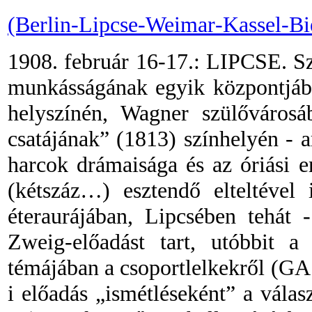
(Berlin
-
Lipcse
-
Weimar
-
Kassel
-
Bi
1908. február 16-17.: LIPCSE. S
munkásságának egyik központjába
helyszínén, Wagner szülővárosá
csatájának” (1813) színhelyén
-
a
harcok drámaisága és az óriási 
(kétszáz…) esztendő elteltével
éteraurájában, Lipcsében tehát
-
Zweig-előadást tart, utóbbit a 
témájában a csoportlelkekről (GA 
i előadás „ismétléseként” a vála